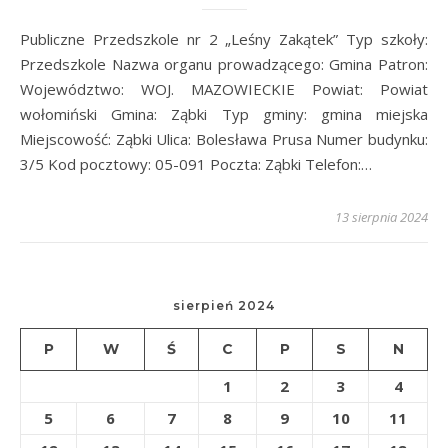
Publiczne Przedszkole nr 2 „Leśny Zakątek” Typ szkoły:
Przedszkole Nazwa organu prowadzącego: Gmina Patron:
Województwo: WOJ. MAZOWIECKIE Powiat: Powiat
wołomiński Gmina: Ząbki Typ gminy: gmina miejska
Miejscowość: Ząbki Ulica: Bolesława Prusa Numer budynku:
3/5 Kod pocztowy: 05-091 Poczta: Ząbki Telefon:…
13 sierpnia 2024
sierpień 2024
P
W
Ś
C
P
S
N
1
2
3
4
5
6
7
8
9
10
11