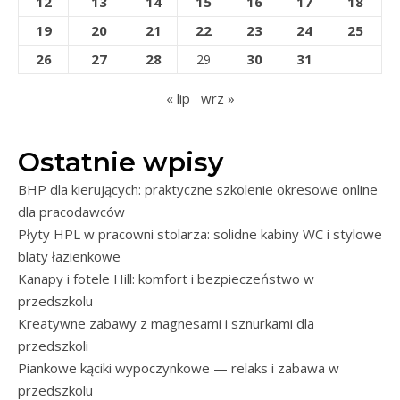
12
13
14
15
16
17
18
19
20
21
22
23
24
25
26
27
28
30
31
29
« lip
wrz »
Ostatnie wpisy
BHP dla kierujących: praktyczne szkolenie okresowe online
dla pracodawców
Płyty HPL w pracowni stolarza: solidne kabiny WC i stylowe
blaty łazienkowe
Kanapy i fotele Hill: komfort i bezpieczeństwo w
przedszkolu
Kreatywne zabawy z magnesami i sznurkami dla
przedszkoli
Piankowe kąciki wypoczynkowe — relaks i zabawa w
przedszkolu