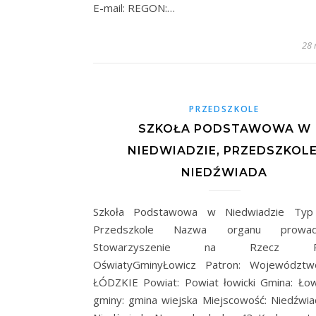
E-mail: REGON:…
28 
PRZEDSZKOLE
SZKOŁA PODSTAWOWA W
NIEDWIADZIE, PRZEDSZKOLE
NIEDŹWIADA
Szkoła Podstawowa w Niedwiadzie Typ 
Przedszkole Nazwa organu prowadz
Stowarzyszenie na Rzecz Ro
OświatyGminyŁowicz Patron: Województw
ŁÓDZKIE Powiat: Powiat łowicki Gmina: Ło
gminy: gmina wiejska Miejscowość: Niedźwiad