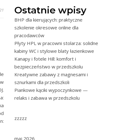
Ostatnie wpisy
21
BHP dla kierujących: praktyczne
szkolenie okresowe online dla
pracodawców
Płyty HPL w pracowni stolarza: solidne
kabiny WC i stylowe blaty łazienkowe
Kanapy i fotele Hill: komfort i
bezpieczeństwo w przedszkolu
le
Kreatywne zabawy z magnesami i
aw
sznurkami dla przedszkoli
J.
Piankowe kąciki wypoczynkowe —
a:
relaks i zabawa w przedszkolu
ka
od
zzzzz
n:
maj 2026