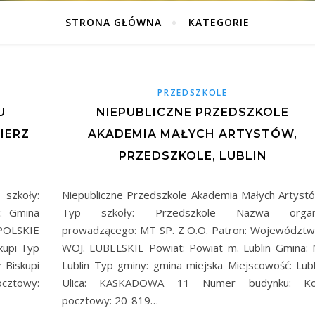
STRONA GŁÓWNA
KATEGORIE
PRZEDSZKOLE
U
NIEPUBLICZNE PRZEDSZKOLE
IERZ
AKADEMIA MAŁYCH ARTYSTÓW,
PRZEDSZKOLE, LUBLIN
szkoły:
Niepubliczne Przedszkole Akademia Małych Artyst
: Gmina
Typ szkoły: Przedszkole Nazwa orga
OLSKIE
prowadzącego: MT SP. Z O.O. Patron: Województw
kupi Typ
WOJ. LUBELSKIE Powiat: Powiat m. Lublin Gmina: 
 Biskupi
Lublin Typ gminy: gmina miejska Miejscowość: Lubl
cztowy:
Ulica: KASKADOWA 11 Numer budynku: K
pocztowy: 20-819…