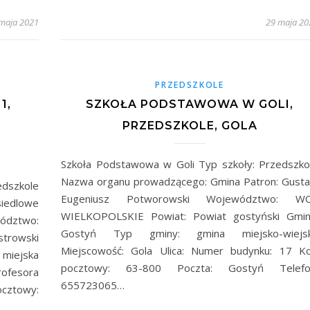
maja 2021
29 maja 20
PRZEDSZKOLE
1,
SZKOŁA PODSTAWOWA W GOLI,
PRZEDSZKOLE, GOLA
Szkoła Podstawowa w Goli Typ szkoły: Przedszko
Nazwa organu prowadzącego: Gmina Patron: Gust
edszkole
Eugeniusz Potworowski Województwo: WO
edlowe
WIELKOPOLSKIE Powiat: Powiat gostyński Gmin
ództwo:
Gostyń Typ gminy: gmina miejsko-wiejs
trowski
Miejscowość: Gola Ulica: Numer budynku: 17 K
 miejska
pocztowy: 63-800 Poczta: Gostyń Telefo
rofesora
655723065…
ocztowy: