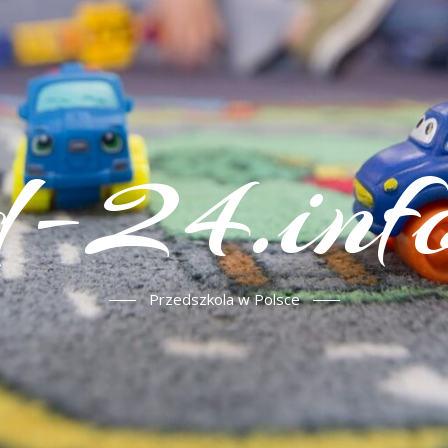
d-24.info
Przedszkola w Polsce