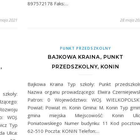
897572178 Faks:…
maja 2021
28 maja 20
PUNKT PRZEDSZKOLNY
BAJKOWA KRAINA, PUNKT
,
PRZEDSZKOLNY, KONIN
Bajkowa Kraina Typ szkoły: Punkt przedszkol
Nazwa organu prowadzącego: Elwira Czerniejews
szkoły:
Patron: 0 Województwo: WOJ. WIELKOPOLSK
ącego:
Powiat: Powiat m. Konin Gmina: M. Konin Typ gmin
zwoju
gmina miejska Miejscowość: Konin Ulic
o: WOJ.
Poniatowskiego Numer budynku: 11 Kod pocztow
wicz Typ
62-510 Poczta: KONIN Telefon:…
a Ulica: