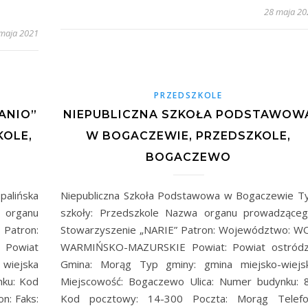
28 maja 20
maja 2021
PRZEDSZKOLE
ANIO”
NIEPUBLICZNA SZKOŁA PODSTAWOW
KOLE,
W BOGACZEWIE, PRZEDSZKOLE,
BOGACZEWO
palińska
Niepubliczna Szkoła Podstawowa w Bogaczewie T
organu
szkoły: Przedszkole Nazwa organu prowadząceg
Patron:
Stowarzyszenie „NARIE” Patron: Województwo: WO
 Powiat
WARMIŃSKO-MAZURSKIE Powiat: Powiat ostródz
 wiejska
Gmina: Morąg Typ gminy: gmina miejsko-wiejs
nku: Kod
Miejscowość: Bogaczewo Ulica: Numer budynku: 
n: Faks:
Kod pocztowy: 14-300 Poczta: Morąg Telefo