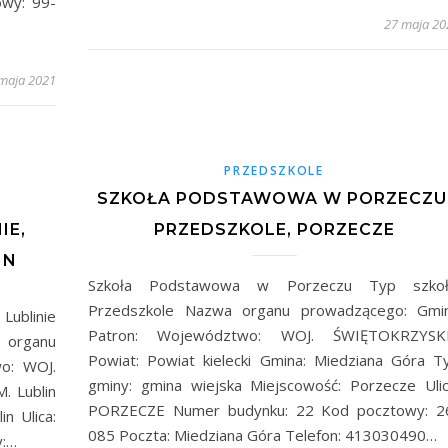
wy: 99-
27 maja 20
maja 2021
PRZEDSZKOLE
SZKOŁA PODSTAWOWA W PORZECZU
IE,
PRZEDSZKOLE, PORZECZE
IN
Szkoła Podstawowa w Porzeczu Typ szkoł
Przedszkole Nazwa organu prowadzącego: Gmi
Lublinie
Patron: Województwo: WOJ. ŚWIĘTOKRZYSK
 organu
Powiat: Powiat kielecki Gmina: Miedziana Góra T
o: WOJ.
gminy: gmina wiejska Miejscowość: Porzecze Ulic
. Lublin
PORZECZE Numer budynku: 22 Kod pocztowy: 2
n Ulica:
085 Poczta: Miedziana Góra Telefon: 413030490…
y:…