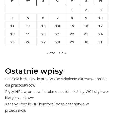
P
W
Ś
C
P
S
N
1
2
3
5
6
7
8
10
4
9
11
12
13
14
15
17
16
18
19
20
21
22
23
24
25
26
27
28
29
30
31
« cze
sie »
Ostatnie wpisy
BHP dla kierujących: praktyczne szkolenie okresowe online
dla pracodawców
Płyty HPL w pracowni stolarza: solidne kabiny WC i stylowe
blaty łazienkowe
Kanapy i fotele Hill: komfort i bezpieczeństwo w
przedszkolu