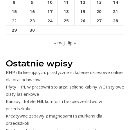
8
9
10
11
12
13
14
15
16
17
18
19
20
21
23
24
25
26
27
28
22
29
30
« maj
lip »
Ostatnie wpisy
BHP dla kierujących: praktyczne szkolenie okresowe online
dla pracodawców
Płyty HPL w pracowni stolarza: solidne kabiny WC i stylowe
blaty łazienkowe
Kanapy i fotele Hill: komfort i bezpieczeństwo w
przedszkolu
Kreatywne zabawy z magnesami i sznurkami dla
przedszkoli