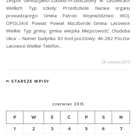
Zespół Gimnazjalno-Szkolno-Przedszkolny w Lasowicach
Wielkich Typ szkoły: Przedszkole Nazwa organu
prowadzącego: Gmina Patron: Województwo: WOJ.
OPOLSKIE Powiat: Powiat kluczborski Gmina: Lasowice
Wielkie Typ gminy: gmina wiejska Miejscowość: Chudoba
Ulica: – Numer budynku: 83 Kod pocztowy: 46-282 Poczta:
Lasowice Wielkie Telefon:…
26 czerwca 2015
STARSZE WPISY
czerwiec 2015
P
W
Ś
C
P
S
N
1
2
3
4
5
6
7