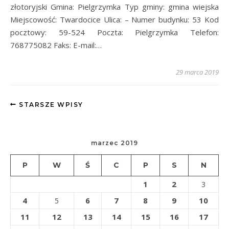
złotoryjski Gmina: Pielgrzymka Typ gminy: gmina wiejska
Miejscowość: Twardocice Ulica: – Numer budynku: 53 Kod
pocztowy: 59-524 Poczta: Pielgrzymka Telefon:
768775082 Faks: E-mail:…
29 marca 2019
STARSZE WPISY
marzec 2019
P
W
Ś
C
P
S
N
1
2
3
4
6
7
8
9
10
5
11
12
13
14
15
16
17