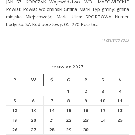
JANUSZ KORCZAK Województwo: WOJ. MAZOWIECKIE
Powiat: Powiat wołomiński Gmina: Marki Typ gminy: gmina
miejska Miejscowość: Marki Ulica: SPORTOWA Numer
budynku: 8A Kod pocztowy: 05-270 Poczta:…
11 czerwca 2023
czerwiec 2023
P
W
Ś
C
P
S
N
1
2
3
4
5
6
7
8
9
10
11
12
14
15
16
17
18
13
20
22
23
25
19
21
24
26
27
28
29
30