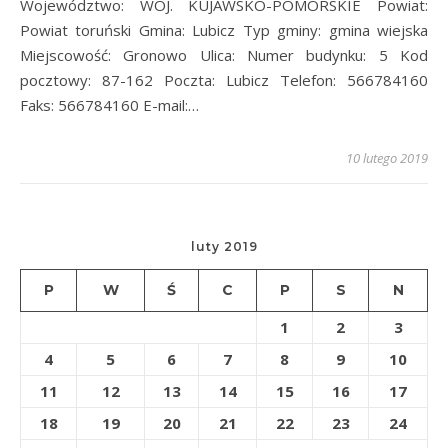
Województwo: WOJ. KUJAWSKO-POMORSKIE Powiat:
Powiat toruński Gmina: Lubicz Typ gminy: gmina wiejska
Miejscowość: Gronowo Ulica: Numer budynku: 5 Kod
pocztowy: 87-162 Poczta: Lubicz Telefon: 566784160
Faks: 566784160 E-mail:…
10 lutego 2019
luty 2019
P
W
Ś
C
P
S
N
1
2
3
4
5
6
7
8
9
10
11
12
13
14
15
16
17
18
19
20
21
22
23
24