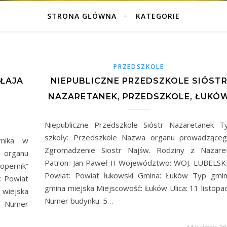
STRONA GŁÓWNA
KATEGORIE
PRZEDSZKOLE
ŁAJA
NIEPUBLICZNE PRZEDSZKOLE SIÓST
NAZARETANEK, PRZEDSZKOLE, ŁUKÓ
Niepubliczne Przedszkole Sióstr Nazaretanek T
szkoły: Przedszkole Nazwa organu prowadząceg
rnika w
Zgromadzenie Siostr Najśw. Rodziny z Nazare
 organu
Patron: Jan Paweł II Województwo: WOJ. LUBELSK
pernik”
Powiat: Powiat łukowski Gmina: Łuków Typ gmin
 Powiat
gmina miejska Miejscowość: Łuków Ulica: 11 listopa
 wiejska
Numer budynku: 5…
a Numer