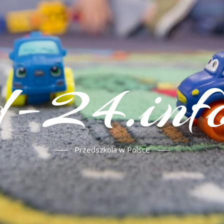
d-24.info
Przedszkola w Polsce