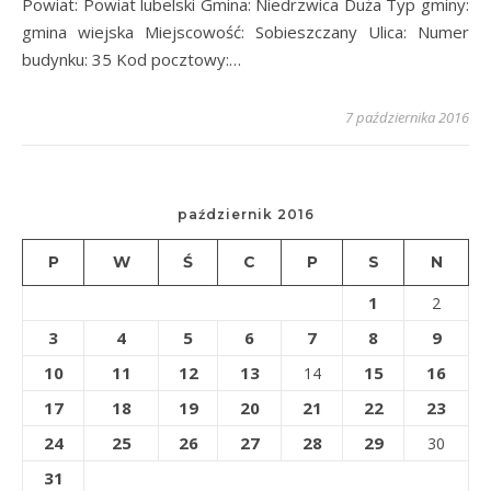
Powiat: Powiat lubelski Gmina: Niedrzwica Duża Typ gminy:
gmina wiejska Miejscowość: Sobieszczany Ulica: Numer
budynku: 35 Kod pocztowy:…
7 października 2016
październik 2016
P
W
Ś
C
P
S
N
1
2
3
4
5
6
7
8
9
10
11
12
13
15
16
14
17
18
19
20
21
22
23
24
25
26
27
28
29
30
31