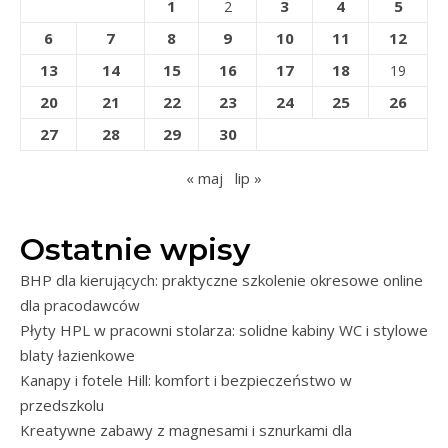
1
3
4
5
2
6
7
8
9
10
11
12
13
14
15
16
17
18
19
20
21
22
23
24
25
26
27
28
29
30
« maj
lip »
Ostatnie wpisy
BHP dla kierujących: praktyczne szkolenie okresowe online
dla pracodawców
Płyty HPL w pracowni stolarza: solidne kabiny WC i stylowe
blaty łazienkowe
Kanapy i fotele Hill: komfort i bezpieczeństwo w
przedszkolu
Kreatywne zabawy z magnesami i sznurkami dla