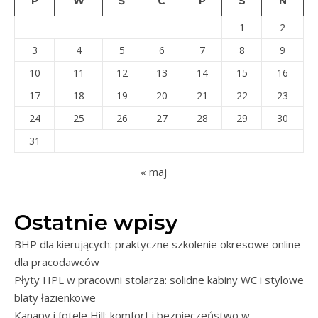
P
W
Ś
C
P
S
N
1
2
3
4
5
6
7
8
9
10
11
12
13
14
15
16
17
18
19
20
21
22
23
24
25
26
27
28
29
30
31
« maj
Ostatnie wpisy
BHP dla kierujących: praktyczne szkolenie okresowe online
dla pracodawców
Płyty HPL w pracowni stolarza: solidne kabiny WC i stylowe
blaty łazienkowe
Kanapy i fotele Hill: komfort i bezpieczeństwo w