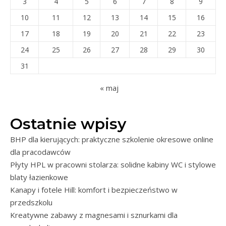
3
4
5
6
7
8
9
10
11
12
13
14
15
16
17
18
19
20
21
22
23
24
25
26
27
28
29
30
31
« maj
Ostatnie wpisy
BHP dla kierujących: praktyczne szkolenie okresowe online
dla pracodawców
Płyty HPL w pracowni stolarza: solidne kabiny WC i stylowe
blaty łazienkowe
Kanapy i fotele Hill: komfort i bezpieczeństwo w
przedszkolu
Kreatywne zabawy z magnesami i sznurkami dla