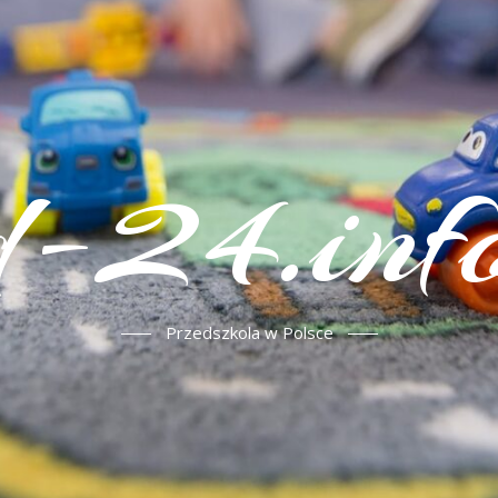
d-24.info
Przedszkola w Polsce