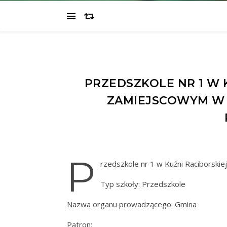
PRZEDSZKOLE NR 1 W 
ZAMIEJSCOWYM W 
P
rzedszkole nr 1 w Kuźni Raciborsk
Typ szkoły: Przedszkole
Nazwa organu prowadzącego: Gmina
Patron: