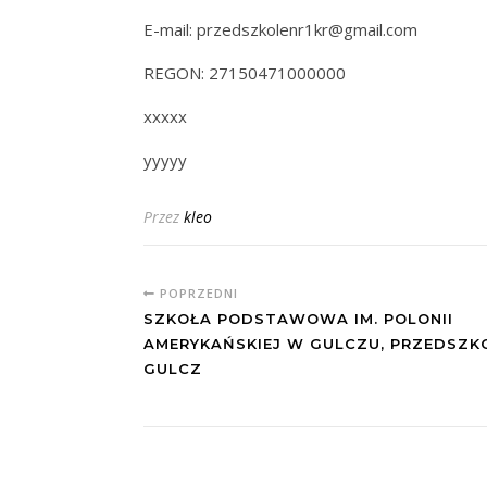
E-mail: przedszkolenr1kr@gmail.com
REGON: 27150471000000
xxxxx
yyyyy
Przez
kleo
POPRZEDNI
SZKOŁA PODSTAWOWA IM. POLONII
AMERYKAŃSKIEJ W GULCZU, PRZEDSZKO
GULCZ